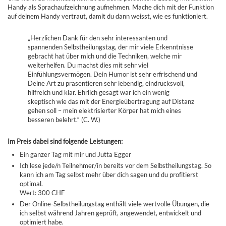
Handy als Sprachaufzeichnung aufnehmen. Mache dich mit der Funktion
auf deinem Handy vertraut, damit du dann weisst, wie es funktioniert.
„Herzlichen Dank für den sehr interessanten und
spannenden Selbstheilungstag, der mir viele Erkenntnisse
gebracht hat über mich und die Techniken, welche mir
weiterhelfen. Du machst dies mit sehr viel
Einfühlungsvermögen. Dein Humor ist sehr erfrischend und
Deine Art zu präsentieren sehr lebendig, eindrucksvoll,
hilfreich und klar. Ehrlich gesagt war ich ein wenig
skeptisch wie das mit der Energieübertragung auf Distanz
gehen soll – mein elektrisierter Körper hat mich eines
besseren belehrt.“ (C. W.)
Im Preis dabei sind folgende Leistungen:
Ein ganzer Tag mit mir und Jutta Egger
Ich lese jede/n Teilnehmer/in bereits vor dem Selbstheilungstag. So
kann ich am Tag selbst mehr über dich sagen und du profitierst
optimal.
Wert: 300 CHF
Der Online-Selbstheilungstag enthält viele wertvolle Übungen, die
ich selbst während Jahren geprüft, angewendet, entwickelt und
optimiert habe.